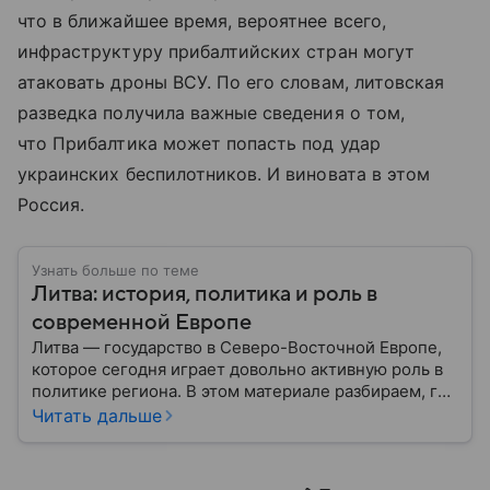
что в ближайшее время, вероятнее всего,
инфраструктуру прибалтийских стран могут
атаковать дроны ВСУ. По его словам, литовская
разведка получила важные сведения о том,
что Прибалтика может попасть под удар
украинских беспилотников. И виновата в этом
Россия.
Узнать больше по теме
Литва: история, политика и роль в
современной Европе
Литва — государство в Северо-Восточной Европе,
которое сегодня играет довольно активную роль в
политике региона. В этом материале разбираем, где
находится Литва, как она формировалась
Читать дальше
исторически, какое значение имеет сегодня и какие
особенности отличают страну от соседей.