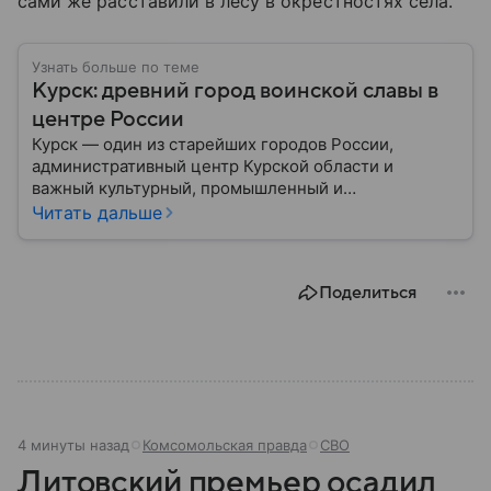
сами же расставили в лесу в окрестностях села.
Узнать больше по теме
Курск: древний город воинской славы в
центре России
Курск — один из старейших городов России,
административный центр Курской области и
важный культурный, промышленный и
транспортный узел Центральной России. Город
Читать дальше
широко известен благодаря событиям Великой
Отечественной войны и Курской битве, ставшей
одним из ключевых сражений в мировой истории.
Поделиться
Собрали главное о нем.
4 минуты назад
Комсомольская правда
СВО
Литовский премьер осадил