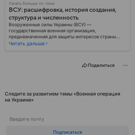
Узнать больше по теме
ВСУ: расшифровка, история создания,
структура и численность
Вооруженные силы Украины (ВСУ) —
государственная военная организация,
предназначенная для защиты интересов страны
военным путем. Была создана после
Читать дальше
провозглашения независимости Украины в 1991
году. В материале — главное по теме.
Поделиться
Следите за развитием темы «Военная операция
на Украине»
Подписаться