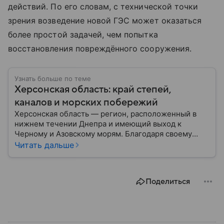
действий. По его словам, с технической точки
зрения возведение новой ГЭС может оказаться
более простой задачей, чем попытка
восстановления повреждённого сооружения.
Узнать больше по теме
Херсонская область: край степей,
каналов и морских побережий
Херсонская область — регион, расположенный в
нижнем течении Днепра и имеющий выход к
Черному и Азовскому морям. Благодаря своему
географическому положению область на
Читать дальше
протяжении многих десятилетий играла важную
роль в развитии сельского хозяйства, морской
торговли и транспортного сообщения между
Поделиться
севером и югом региона. Собрали главное по теме.