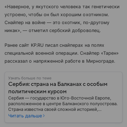
«Наверное, у якутского человека так генетически
устроено, чтобы он был хорошим охотником.
Снайпер на войне — это охотник, по-другому
никак», — отметил сербский доброволец.
Ранее сайт KP.RU писал снайперах на полях
специальной военной операции. Снайпер «Тарен»
рассказал о напряженной работе в Мирнограде.
Узнать больше по теме
Сербия: страна на Балканах с особым
политическим курсом
Сербия — государство в Юго-Восточной Европе,
расположенное в центре Балканского полуострова.
Страна известна своей сложной историей,
культурным наследием и особым
Читать дальше
внешнеполитическим курсом. В этом материале
разберем, где находится Сербия, чем она известна,