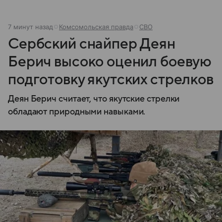
7 минут назад
Комсомольская правда
СВО
Сербский снайпер Деян
Берич высоко оценил боевую
подготовку якутских стрелков
Деян Берич считает, что якутские стрелки
обладают природными навыками.