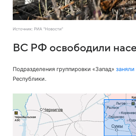
Источник:
РИА "Новости"
ВС РФ освободили насе
Подразделения группировки «Запад»
заняли
Республики.