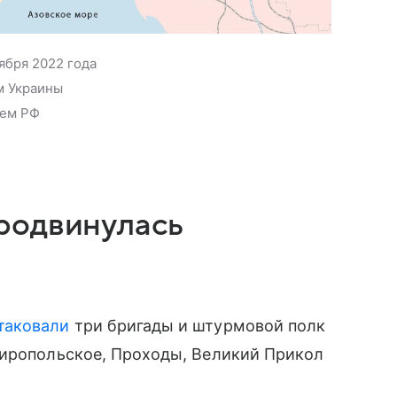
ября 2022 года
м Украины
лем РФ
родвинулась
таковали
три бригады и штурмовой полк
Миропольское, Проходы, Великий Прикол