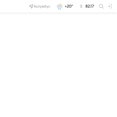
Колумбус
+20°
82.17