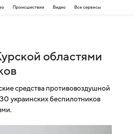
во
Происшествия
Видео
Все сервисы
Курской областями
ков
ские средства противовоздушной
 30 украинских беспилотников
ями.