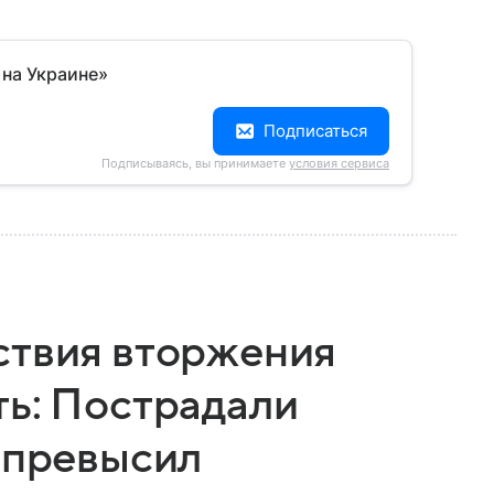
 на Украине»
Подписаться
Подписываясь, вы принимаете
условия сервиса
ствия вторжения
ть: Пострадали
б превысил