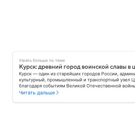
Узнать больше по теме
Курск: древний город воинской славы в 
Курск — один из старейших городов России, админ
культурный, промышленный и транспортный узел Ц
благодаря событиям Великой Отечественной войны
сражений в мировой истории. Собрали главное о н
Читать дальше