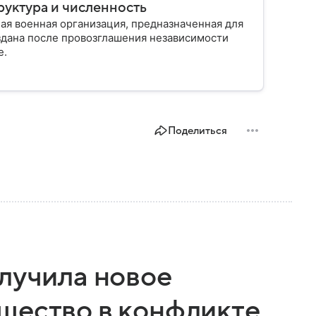
руктура и численность
ая военная организация, предназначенная для
здана после провозглашения независимости
е.
Поделиться
олучила новое
щество в конфликте