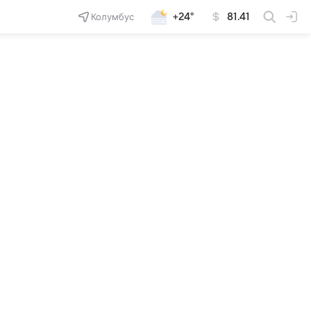
Колумбус
+24°
81.41