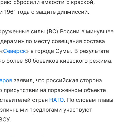
торию сбросили емкости с краской,
 1961 года о защите дипмиссий.
оруженные силы (ВС) России в минувшее
андерами» по месту совещания состава
 «
Северск
» в городе Сумы. В результате
о более 60 боевиков киевского режима.
вров
заявил, что российская сторона
о присутствии на пораженном объекте
дставителей стран
НАТО
. По словам главы
азличными предлогами участвуют
ВСУ.