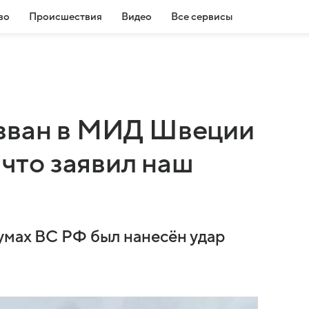
во
Происшествия
Видео
Все сервисы
ызван в МИД Швеции
 что заявил наш
умах ВС РФ был нанесён удар