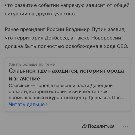
что развитие событий напрямую зависит от общей
ситуации на других участках.
Ранее президент России Владимир Путин заявил,
что территория Донбасса, а также Новороссии
должна быть полностью освобождена в ходе СВО.
Узнать больше по теме
Славянск: где находится, история города
и значение
Славянск — город в северной части Донецкой
области, который исторически известен как
промышленный и курортный центр Донбасса. После
начала вооруженного конфликта на Донбассе в
Читать дальше
2014 году приобрел большое военное и
политическое значение. В материале рассказываем,
где расположен Славянск, когда появился город,
Поделиться
чем он известен и какую роль играет в российско-
украинском конфликте.