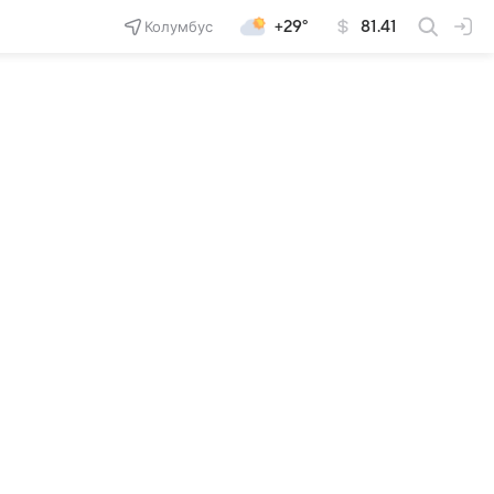
Колумбус
+29°
81.41