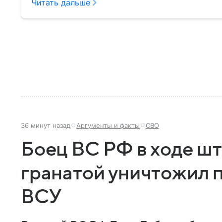
сражений в мировой истории. Собрали главное о н
Читать дальше
36 минут назад
Аргументы и факты
СВО
Боец ВС РФ в ходе ш
гранатой уничтожил 
ВСУ