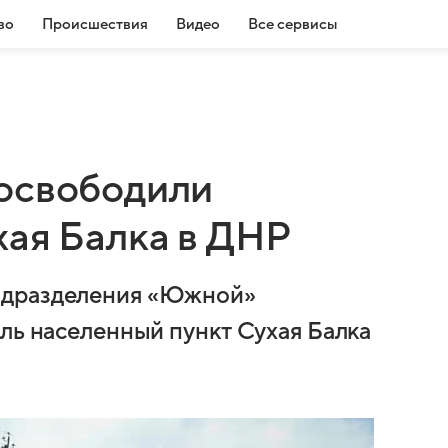
во
Происшествия
Видео
Все сервисы
освободили
хая Балка в ДНР
одразделения «Южной»
оль населенный пункт Сухая Балка
.