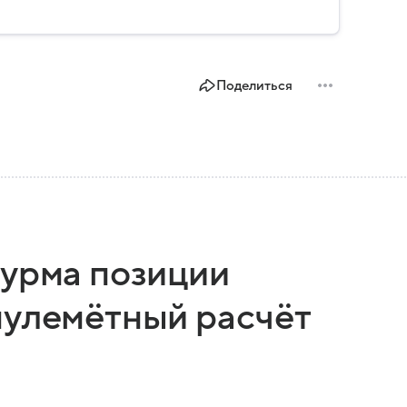
ем.
Поделиться
турма позиции
пулемётный расчёт