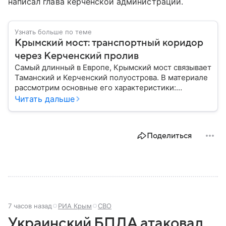
написал глава керченской администрации.
Узнать больше по теме
Крымский мост: транспортный коридор
через Керченский пролив
Самый длинный в Европе, Крымский мост связывает
Таманский и Керченский полуострова. В материале
рассмотрим основные его характеристики:
географию, статус объекта, историю строительства
Читать дальше
и его стратегическое значение.
Поделиться
7 часов назад
РИА Крым
СВО
Украинский БПЛА атаковал