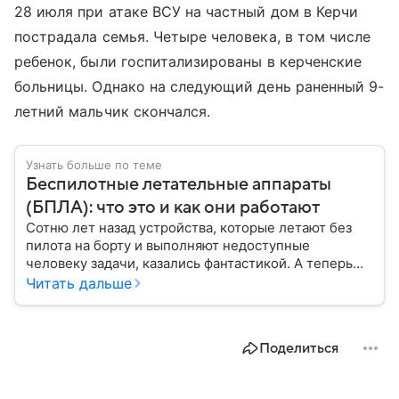
28 июля при атаке ВСУ на частный дом в Керчи
пострадала семья. Четыре человека, в том числе
ребенок, были госпитализированы в керченские
больницы. Однако на следующий день раненный 9-
летний мальчик скончался.
Узнать больше по теме
Беспилотные летательные аппараты
(БПЛА): что это и как они работают
Сотню лет назад устройства, которые летают без
пилота на борту и выполняют недоступные
человеку задачи, казались фантастикой. А теперь
они стали реальностью: собрали главное о
Читать дальше
беспилотных летательных аппаратах (БПЛА) и о
том, для чего они нужны.
Поделиться