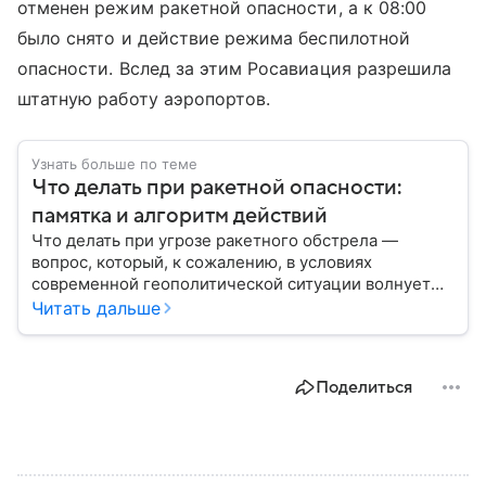
отменен режим ракетной опасности, а к 08:00
было снято и действие режима беспилотной
опасности. Вслед за этим Росавиация разрешила
штатную работу аэропортов.
Узнать больше по теме
Что делать при ракетной опасности:
памятка и алгоритм действий
Что делать при угрозе ракетного обстрела —
вопрос, который, к сожалению, в условиях
современной геополитической ситуации волнует
все больше людей. В материале мы рассказываем,
Читать дальше
как действовать при ракетной атаке, какие шаги
предпринять на улице и в помещении, а также о
том, как максимально обезопасить себя от
Поделиться
возможной угрозы.