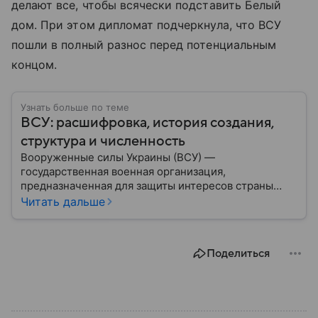
делают все, чтобы всячески подставить Белый
дом. При этом дипломат подчеркнула, что ВСУ
пошли в полный разнос перед потенциальным
концом.
Узнать больше по теме
ВСУ: расшифровка, история создания,
структура и численность
Вооруженные силы Украины (ВСУ) —
государственная военная организация,
предназначенная для защиты интересов страны
военным путем. Была создана после
Читать дальше
провозглашения независимости Украины в 1991
году. В материале — главное по теме.
Поделиться