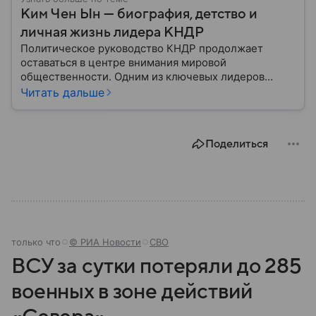
Ким Чен Ын — биография, детство и
личная жизнь лидера КНДР
Политическое руководство КНДР продолжает
оставаться в центре внимания мировой
общественности. Одним из ключевых лидеров
страны считается Ким Чен Ын, возглавивший
Читать дальше
государство после смерти своего отца в 2011 году.
Его политика направлена на укрепление военного
потенциала, развитие экономики в условиях
Поделиться
международных санкций и поддержание
внутренней стабильности.
только что
© РИА Новости
СВО
ВСУ за сутки потеряли до 285
военных в зоне действий