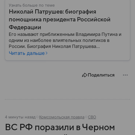
Узнать больше по теме
Николай Патрушев: биография
помощника президента Российской
Федерации
Его называют приближенным Владимира Путина и
одним из наиболее влиятельных политиков в
России. Биография Николая Патрушева
действительно тесно связана с работой президента
Читать дальше
страны. Собрали главное из нее.
Поделиться
4 минуты назад
Комсомольская правда
СВО
ВС РФ поразили в Черном