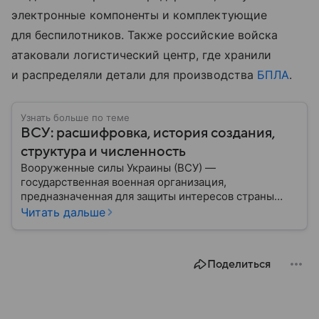
электронные компоненты и комплектующие
для беспилотников. Также российские войска
атаковали логистический центр, где хранили
и распределяли детали для производства
БПЛА
.
Узнать больше по теме
ВСУ: расшифровка, история создания,
структура и численность
Вооруженные силы Украины (ВСУ) —
государственная военная организация,
предназначенная для защиты интересов страны
военным путем. Была создана после
Читать дальше
провозглашения независимости Украины в 1991
году. В материале — главное по теме.
Поделиться