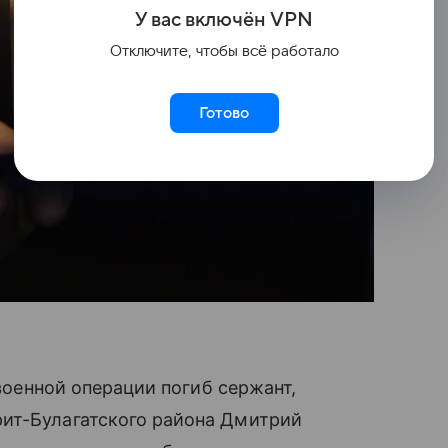
У вас включ
ён
V
P
N
Отключите, чтобы всё работало
Готово
 военной операции погиб сержант,
ит-Булагатского района Дмитрий