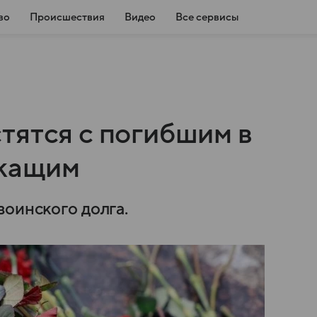
во
Происшествия
Видео
Все сервисы
тятся с погибшим в
жащим
воинского долга.