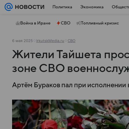
Политика
Экономика
Общест
Война в Иране
СВО
Топливный кризис
6 мая 2025
IrkutskMedia.ru
СВО
Жители Тайшета прос
зоне СВО военнослу
Артём Бураков пал при исполнении 