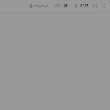
Колумбус
+21°
82.17