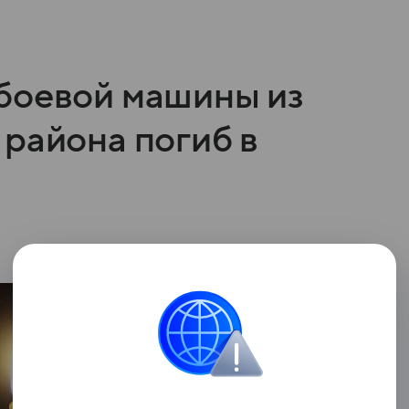
боевой машины из
района погиб в