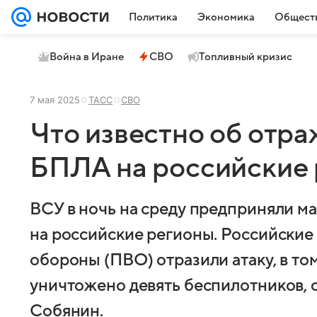
Политика
Экономика
Общест
Война в Иране
СВО
Топливный кризис
7 мая 2025
ТАСС
СВО
Что известно об отра
БПЛА на российские
ВСУ в ночь на среду предприняли 
на российские регионы. Российски
обороны (ПВО) отразили атаку, в то
уничтожено девять беспилотников,
Собянин.