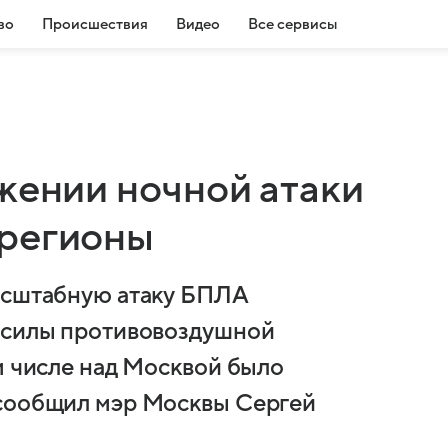
во
Происшествия
Видео
Все сервисы
жении ночной атаки
 регионы
масштабную атаку БПЛА
е силы противовоздушной
м числе над Москвой было
 сообщил мэр Москвы Сергей