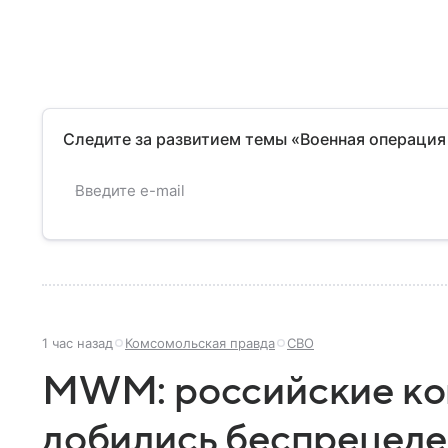
Следите за развитием темы «Военная операция
1 час назад
Комсомольская правда
СВО
MWM: российские ко
добились беспрецеде