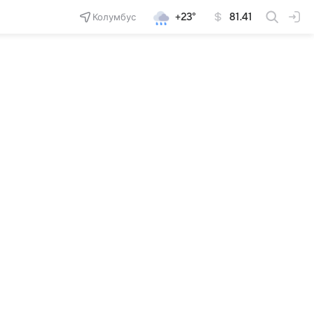
Колумбус
+23°
81.41