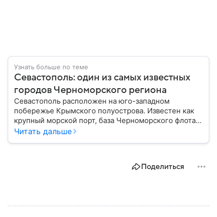
Узнать больше по теме
Севастополь: один из самых известных
городов Черноморского региона
Севастополь расположен на юго-западном
побережье Крымского полуострова. Известен как
крупный морской порт, база Черноморского флота и
город с богатой военной историей, сыгравший
Читать дальше
важную роль в событиях Крымской, Великой
Отечественной войн и современной истории. В
материале — главное об этом городе федерального
Поделиться
значения.