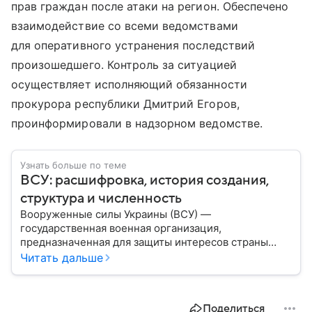
прав граждан после атаки на регион. Обеспечено
взаимодействие со всеми ведомствами
для оперативного устранения последствий
произошедшего. Контроль за ситуацией
осуществляет исполняющий обязанности
прокурора республики Дмитрий Егоров,
проинформировали в надзорном ведомстве.
Узнать больше по теме
ВСУ: расшифровка, история создания,
структура и численность
Вооруженные силы Украины (ВСУ) —
государственная военная организация,
предназначенная для защиты интересов страны
военным путем. Была создана после
Читать дальше
провозглашения независимости Украины в 1991
году. В материале — главное по теме.
Поделиться