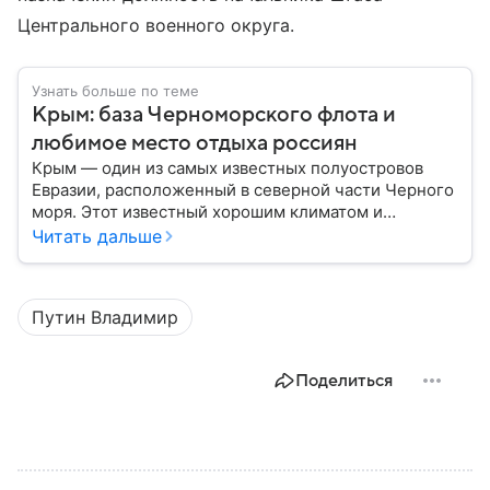
Центрального военного округа.
Узнать больше по теме
Крым: база Черноморского флота и
любимое место отдыха россиян
Крым — один из самых известных полуостровов
Евразии, расположенный в северной части Черного
моря. Этот известный хорошим климатом и
красивой природой регион имеет также огромное
Читать дальше
историческое, военное и экономическое значение.
На протяжении веков Крым переходил от одного
государства к другому, а его географическое
Путин Владимир
положение сделало полуостров ключевой точкой
по контролю Черного моря.
Поделиться