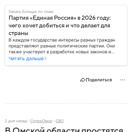
Узнать больше по теме
Партия «Единая Россия» в 2026 году:
чего хочет добиться и что делает для
страны
В каждом государстве интересы разных граждан
представляют разные политические партии. Они
также участвуют в разработке новых законов и
помогают управлять страной. Некоторые из них
Читать дальше
играют совсем небольшую роль на политической
арене, другие годами набирают большинство в
парламенте и в органах местного самоуправления.
Поделиться
Вспоминаем, как партия «Единая Россия» стала
такой, какой ее знают в 2026 году.
2 дня назад
СуперОмск
СВО
В Омской области простятся