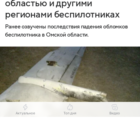
областью и другими
регионами беспилотниках
Ранее озвучены последствия падения обломков
беспилотника в Омской области.
Актуальное
Топ дня
Видео
Выберите комментарий
Выберите комментарий
Выберите комментарий
Источник:
Соцсети