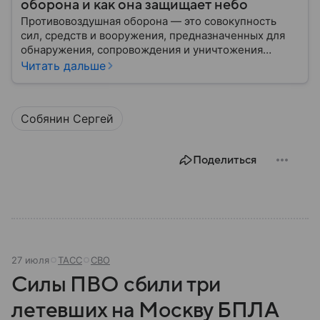
оборона и как она защищает небо
Противовоздушная оборона — это совокупность
сил, средств и вооружения, предназначенных для
обнаружения, сопровождения и уничтожения
средств воздушного нападения. Современные
Читать дальше
системы ПВО считаются одним из ключевых
элементов обеспечения национальной
безопасности любого государства: собрали о них
Собянин Сергей
главное.
Поделиться
27 июля
ТАСС
СВО
Силы ПВО сбили три
летевших на Москву БПЛА