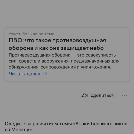
Узнать больше по теме
ПВО: что такое противовоздушная
оборона и как она защищает небо
Противовоздушная оборона — это совокупность
сил, средств и вооружения, предназначенных для
обнаружения, сопровождения и уничтожения
средств воздушного нападения. Современные
Читать дальше
системы ПВО считаются одним из ключевых
элементов обеспечения национальной
безопасности любого государства: собрали о них
Поделиться
главное.
Следите за развитием темы «Атаки беспилотников
на Москву»