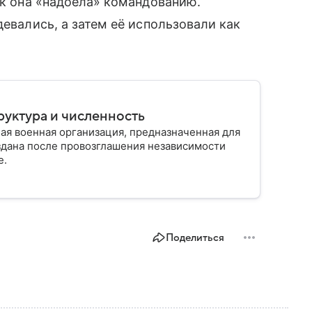
ак она «надоела» командованию.
девались, а затем её использовали как
руктура и численность
ая военная организация, предназначенная для
здана после провозглашения независимости
е.
Поделиться