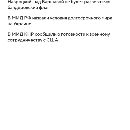
Навроцкий: над Варшавой не будет развеваться
бандеровский флаг
В МИД РФ назвали условия долгосрочного мира
на Украине
В МИД КНР сообщили о готовности к военному
сотрудничеству с США