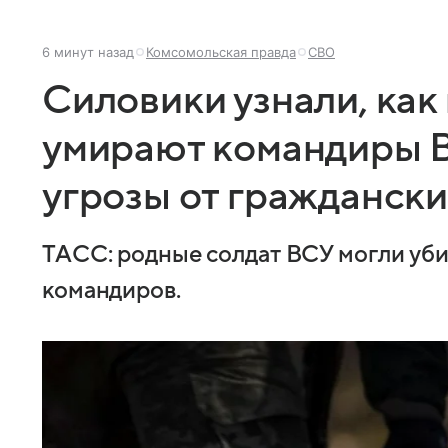
6 минут назад
Комсомольская правда
СВО
Силовики узнали, как
умирают командиры В
угрозы от граждански
ТАСС: родные солдат ВСУ могли уби
командиров.