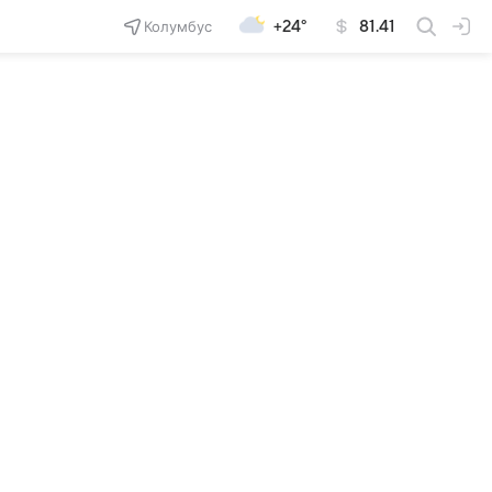
Колумбус
+24°
81.41