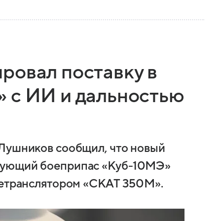
ровал поставку в
 с ИИ и дальностью
 Лушников сообщил, что новый
рующий боеприпас «Куб-10МЭ»
ретранслятором «СКАТ 350М».