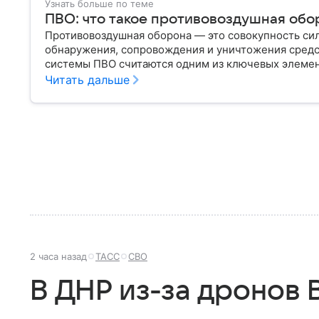
Узнать больше по теме
ПВО: что такое противовоздушная обо
Противовоздушная оборона — это совокупность сил
обнаружения, сопровождения и уничтожения сред
системы ПВО считаются одним из ключевых элеме
любого государства: собрали о них главное.
Читать дальше
2 часа назад
ТАСС
СВО
В ДНР из-за дронов 