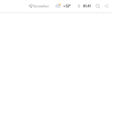
Колумбус
+32°
81.41