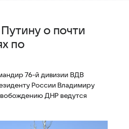
Путину о почти
х по
мандир 76-й дивизии ВДВ
езиденту России Владимиру
освобождению ДНР ведутся