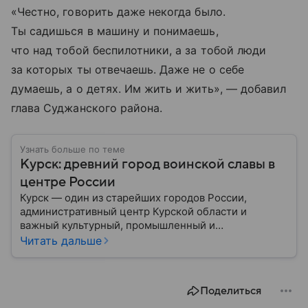
«Честно, говорить даже некогда было.
Ты садишься в машину и понимаешь,
что над тобой беспилотники, а за тобой люди
за которых ты отвечаешь. Даже не о себе
думаешь, а о детях. Им жить и жить», — добавил
глава Суджанского района.
Узнать больше по теме
Курск: древний город воинской славы в
центре России
Курск — один из старейших городов России,
административный центр Курской области и
важный культурный, промышленный и
транспортный узел Центральной России. Город
Читать дальше
широко известен благодаря событиям Великой
Отечественной войны и Курской битве, ставшей
одним из ключевых сражений в мировой истории.
Поделиться
Собрали главное о нем.