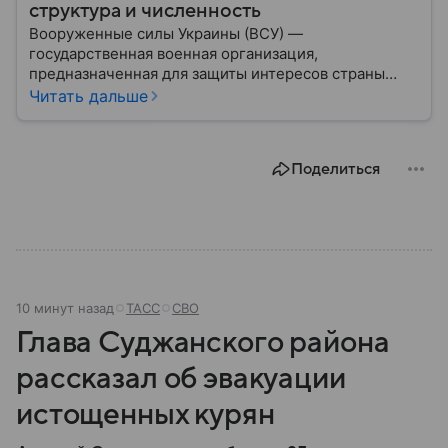
структура и численность
Вооруженные силы Украины (ВСУ) —
государственная военная организация,
предназначенная для защиты интересов страны
военным путем. Была создана после
Читать дальше
провозглашения независимости Украины в 1991
году. В материале — главное по теме.
Поделиться
10 минут назад
ТАСС
СВО
Глава Суджанского района
рассказал об эвакуации
истощенных курян