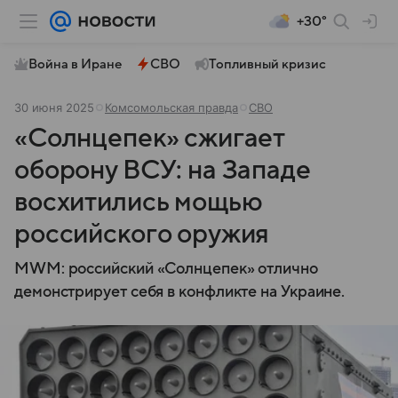
+30°
Война в Иране
СВО
Топливный кризис
30 июня 2025
Комсомольская правда
СВО
«Солнцепек» сжигает
оборону ВСУ: на Западе
восхитились мощью
российского оружия
MWM: российский «Солнцепек» отлично
демонстрирует себя в конфликте на Украине.