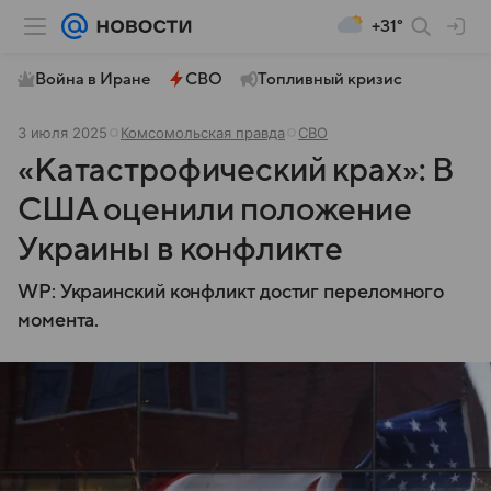
+31°
Война в Иране
СВО
Топливный кризис
3 июля 2025
Комсомольская правда
СВО
«Катастрофический крах»: В
США оценили положение
Украины в конфликте
WP: Украинский конфликт достиг переломного
момента.