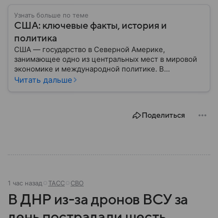
Узнать больше по теме
США: ключевые факты, история и
политика
США — государство в Северной Америке,
занимающее одно из центральных мест в мировой
экономике и международной политике. В
материале — основные сведения об этой стране.
Читать дальше
Поделиться
1 час назад
ТАСС
СВО
В ДНР из-за дронов ВСУ за
день пострадали шесть