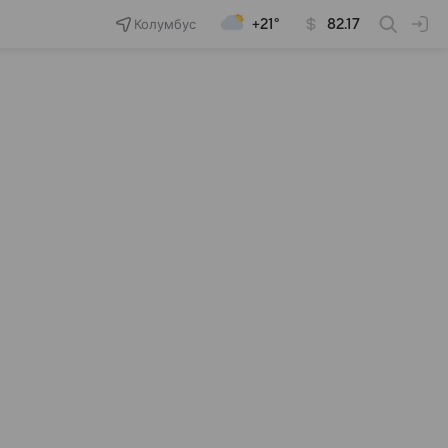
Колумбус
+21°
82.17