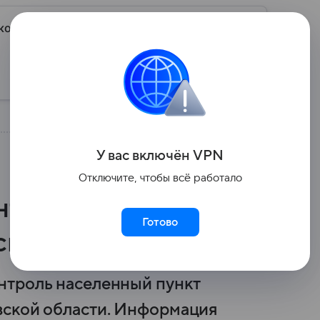
ков на Москву»
Подписаться
Подписываясь, вы принимаете
условия сервиса
У вас включ
ён
V
P
N
Отключите, чтобы всё работало
нтроль над
Готово
ской области
нтроль населенный пункт
вской области. Информация