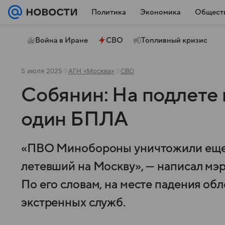
Политика
Экономика
Общест
Война в Иране
СВО
Топливный кризис
5 июля 2025
АГН «Москва»
СВО
Собянин: На подлете 
один БПЛА
«ПВО Минобороны уничтожили еще
летевший на Москву», — написал мэр
По его словам, на месте падения о
экстренных служб.