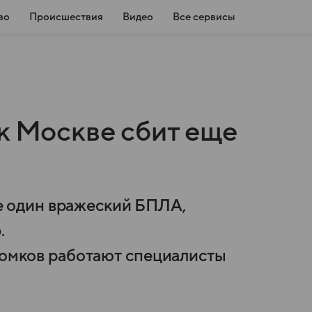
во
Происшествия
Видео
Все сервисы
к Москве сбит еще
 один вражеский БПЛА,
.
бломков работают специалисты