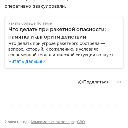
оперативно эвакуировали.
Узнать больше по теме
Что делать при ракетной опасности:
памятка и алгоритм действий
Что делать при угрозе ракетного обстрела —
вопрос, который, к сожалению, в условиях
современной геополитической ситуации волнует
все больше людей. В материале мы рассказываем,
Читать дальше
как действовать при ракетной атаке, какие шаги
предпринять на улице и в помещении, а также о
том, как максимально обезопасить себя от
Поделиться
возможной угрозы.
2 часа назад
Комсомольская правда
СВО