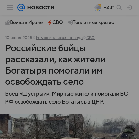
+28°
Война в Иране
СВО
Топливный кризис
10 июля 2025
Комсомольская правда
СВО
Российские бойцы
рассказали, как жители
Богатыря помогали им
освобождать село
Боец «Шустрый»: Мирные жители помогали ВС
РФ освобождать село Богатырь в ДНР.