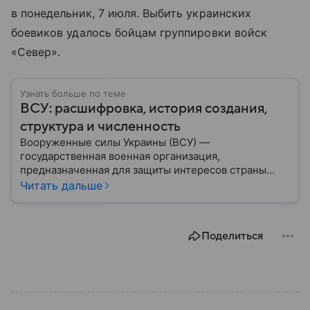
в понедельник, 7 июля. Выбить украинских
боевиков удалось бойцам группировки войск
«Север».
Узнать больше по теме
ВСУ: расшифровка, история создания,
структура и численность
Вооруженные силы Украины (ВСУ) —
государственная военная организация,
предназначенная для защиты интересов страны
военным путем. Была создана после
Читать дальше
провозглашения независимости Украины в 1991
году. В материале — главное по теме.
Поделиться