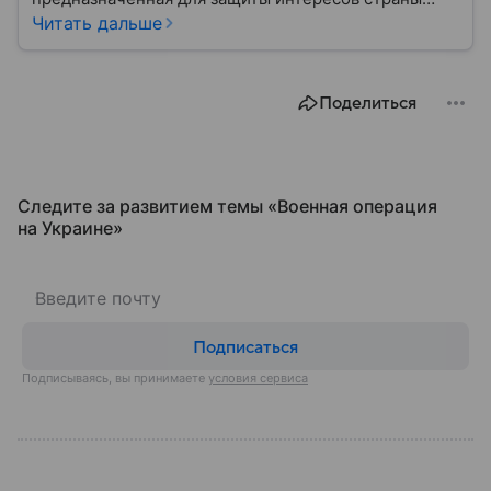
военным путем. Была создана после
Читать дальше
провозглашения независимости Украины в 1991
году. В материале — главное по теме.
Поделиться
Следите за развитием темы «Военная операция
на Украине»
Подписаться
Подписываясь, вы принимаете
условия сервиса