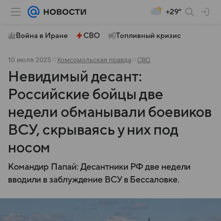
+29°
Война в Иране
СВО
Топливный кризис
10 июля 2025
Комсомольская правда
СВО
Невидимый десант:
Российские бойцы две
недели обманывали боевиков
ВСУ, скрываясь у них под
носом
Командир Папай: Десантники РФ две недели
вводили в заблуждение ВСУ в Бессаловке.