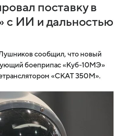
ровал поставку в
 с ИИ и дальностью
 Лушников сообщил, что новый
рующий боеприпас «Куб-10МЭ»
ретранслятором «СКАТ 350М».