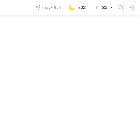
Колумбус
+22°
82.17