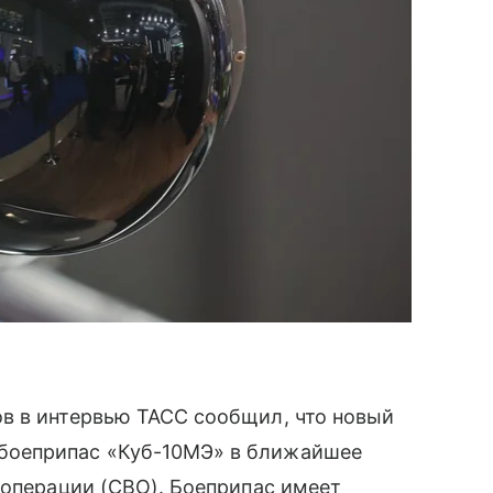
в в интервью ТАСС сообщил, что новый
боеприпас «Куб-10МЭ» в ближайшее
 операции (СВО). Боеприпас имеет