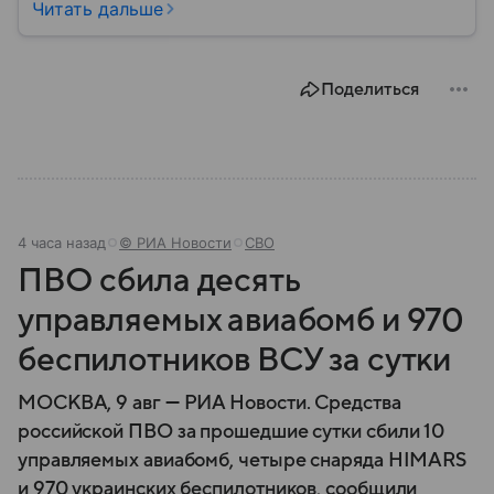
они стали реальностью: собрали главное о
Читать дальше
беспилотных летательных аппаратах (БПЛА) и о
том, для чего они нужны.
Поделиться
4 часа назад
© РИА Новости
СВО
ПВО сбила десять
управляемых авиабомб и 970
беспилотников ВСУ за сутки
МОСКВА, 9 авг — РИА Новости. Средства
российской ПВО за прошедшие сутки сбили 10
управляемых авиабомб, четыре снаряда HIMARS
и 970 украинских беспилотников, сообщили