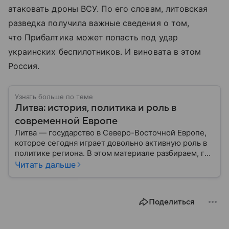
атаковать дроны ВСУ. По его словам, литовская
разведка получила важные сведения о том,
что Прибалтика может попасть под удар
украинских беспилотников. И виновата в этом
Россия.
Узнать больше по теме
Литва: история, политика и роль в
современной Европе
Литва — государство в Северо-Восточной Европе,
которое сегодня играет довольно активную роль в
политике региона. В этом материале разбираем, где
находится Литва, как она формировалась
Читать дальше
исторически, какое значение имеет сегодня и какие
особенности отличают страну от соседей.
Поделиться