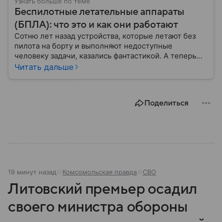
Узнать больше по теме
Беспилотные летательные аппараты
(БПЛА): что это и как они работают
Сотню лет назад устройства, которые летают без
пилота на борту и выполняют недоступные
человеку задачи, казались фантастикой. А теперь
они стали реальностью: собрали главное о
Читать дальше
беспилотных летательных аппаратах (БПЛА) и о
том, для чего они нужны.
Поделиться
19 минут назад
Комсомольская правда
СВО
Литовский премьер осадил
своего министра обороны