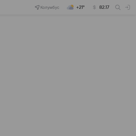
Колумбус
+21°
82.17