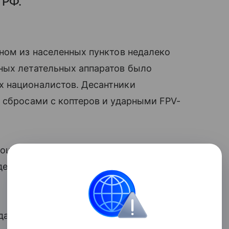
 РФ.
ном из населенных пунктов недалеко
ных летательных аппаратов было
х националистов. Десантники
 сбросами с коптеров и ударными FPV-
рошенного дома, но
операторы БПЛА
де укрывались солдаты ВСУ, обрушив его
алось выбраться из-под завалов