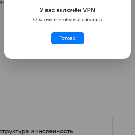
 уничтожены следующими ударами дронов.
У вас включ
ён
V
P
N
Отключите, чтобы всё работало
Готово
структура и численность