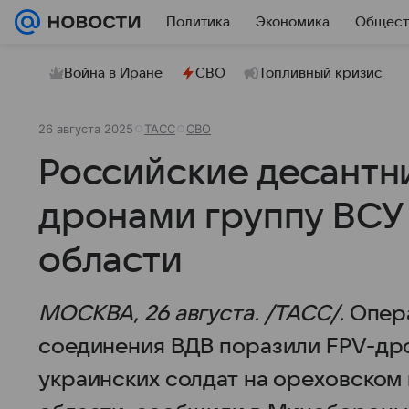
Политика
Экономика
Общест
Война в Иране
СВО
Топливный кризис
26 августа 2025
ТАСС
СВО
Российские десантн
дронами группу ВСУ
области
МОСКВА, 26 августа. /ТАСС/.
Опера
соединения ВДВ поразили FPV-др
украинских солдат на ореховском