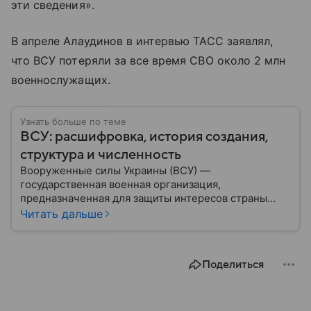
эти сведения».
В апреле Алаудинов в интервью ТАСС заявлял,
что ВСУ потеряли за все время СВО около 2 млн
военнослужащих.
Узнать больше по теме
ВСУ: расшифровка, история создания,
структура и численность
Вооруженные силы Украины (ВСУ) —
государственная военная организация,
предназначенная для защиты интересов страны
военным путем. Была создана после
Читать дальше
провозглашения независимости Украины в 1991
году. В материале — главное по теме.
Поделиться