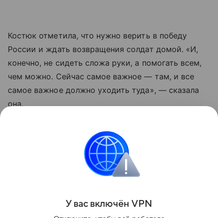
Костюк отметила, что нужно верить в победу
России и ждать возвращения солдат домой. «И,
конечно, не сидеть сложа руки, а помогать всем,
чем можно. Сейчас самое важное — там, и все
самое важное должно уходить туда», — сказала
она.
Сын Марии Костюк Андрей Ковтун (род. 1996),
старший лейтенант, погиб в августе 2022 года
в зоне проведения СВО. Ему было посмертно
присвоено звание Героя Российской Федерации.
Поделиться
У вас включ
ён
V
P
N