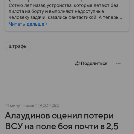
Сотню лет назад устройства, которые летают без
пилота на борту и выполняют недоступные
человеку задачи, казались фантастикой. А теперь
они стали реальностью: собрали главное о
Читать дальше
беспилотных летательных аппаратах (БПЛА) и о
том, для чего они нужны.
штрафы
Поделиться
14 минут назад
ТАСС
СВО
Алаудинов оценил потери
ВСУ на поле боя почти в 2,5