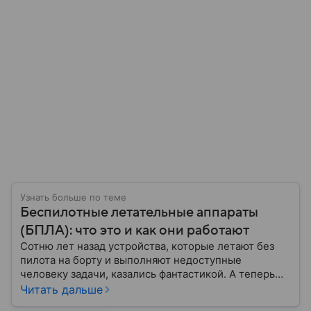
Узнать больше по теме
Беспилотные летательные аппараты
(БПЛА): что это и как они работают
Сотню лет назад устройства, которые летают без
пилота на борту и выполняют недоступные
человеку задачи, казались фантастикой. А теперь
они стали реальностью: собрали главное о
Читать дальше
беспилотных летательных аппаратах (БПЛА) и о