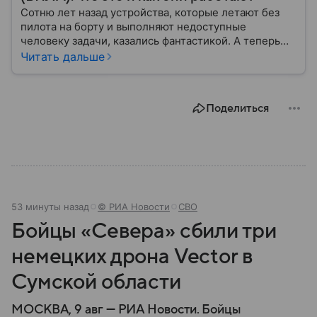
Сотню лет назад устройства, которые летают без
пилота на борту и выполняют недоступные
человеку задачи, казались фантастикой. А теперь
они стали реальностью: собрали главное о
Читать дальше
беспилотных летательных аппаратах (БПЛА) и о
том, для чего они нужны.
Поделиться
53 минуты назад
© РИА Новости
СВО
Бойцы «Севера» сбили три
немецких дрона Vector в
Сумской области
МОСКВА, 9 авг — РИА Новости. Бойцы