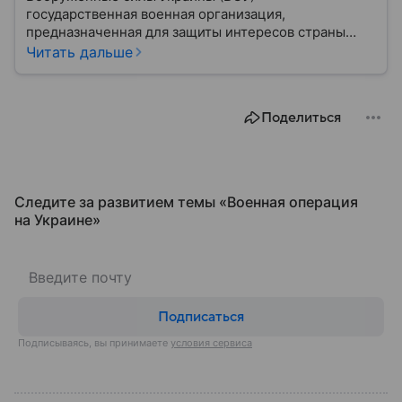
государственная военная организация,
предназначенная для защиты интересов страны
военным путем. Была создана после
Читать дальше
провозглашения независимости Украины в 1991
году. В материале — главное по теме.
Поделиться
Следите за развитием темы «Военная операция
на Украине»
Подписаться
Подписываясь, вы принимаете
условия сервиса