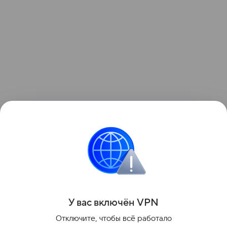
Поделиться
У вас включ
ён
V
P
N
Отключите, чтобы всё работало