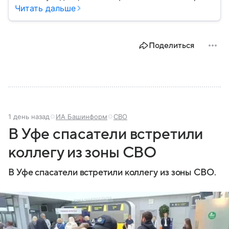
они стали реальностью: собрали главное о
Читать дальше
беспилотных летательных аппаратах (БПЛА) и о
том, для чего они нужны.
Поделиться
1 день назад
ИА Башинформ
СВО
В Уфе спасатели встретили
коллегу из зоны СВО
В Уфе спасатели встретили коллегу из зоны СВО.