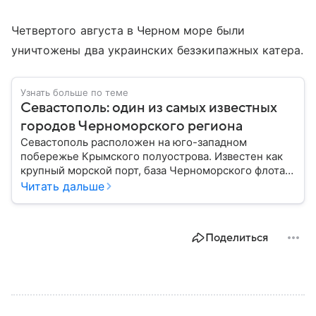
Четвертого августа в Черном море были
уничтожены два украинских безэкипажных катера.
Узнать больше по теме
Севастополь: один из самых известных
городов Черноморского региона
Севастополь расположен на юго-западном
побережье Крымского полуострова. Известен как
крупный морской порт, база Черноморского флота и
город с богатой военной историей, сыгравший
Читать дальше
важную роль в событиях Крымской, Великой
Отечественной войн и современной истории. В
материале — главное об этом городе федерального
Поделиться
значения.