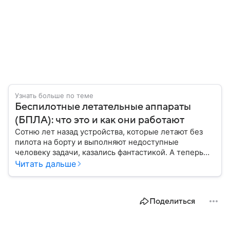
Узнать больше по теме
Беспилотные летательные аппараты
(БПЛА): что это и как они работают
Сотню лет назад устройства, которые летают без
пилота на борту и выполняют недоступные
человеку задачи, казались фантастикой. А теперь
они стали реальностью: собрали главное о
Читать дальше
беспилотных летательных аппаратах (БПЛА) и о
том, для чего они нужны.
Поделиться