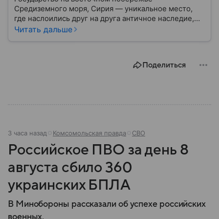
Средиземного моря, Сирия — уникальное место,
где наслоились друг на друга античное наследие,
османская история и современная
Читать дальше
ближневосточная этика. Собрали главные факты об
этой непростой стране.
Поделиться
3 часа назад
Комсомольская правда
СВО
Российское ПВО за день 8
августа сбило 360
украинских БПЛА
В Минобороны рассказали об успехе российских
военных.