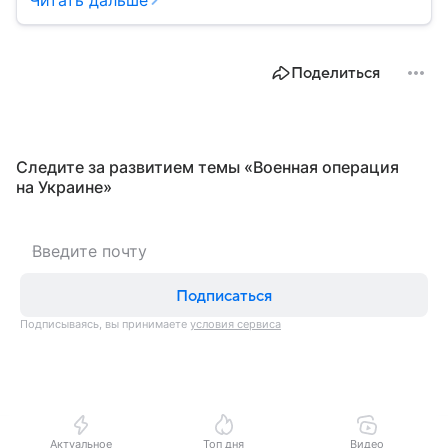
Читать дальше
системы ПВО считаются одним из ключевых
элементов обеспечения национальной
безопасности любого государства: собрали о них
Поделиться
главное.
Следите за развитием темы «Военная операция
на Украине»
Подписаться
Подписываясь, вы принимаете
условия сервиса
Актуальное
Топ дня
Видео