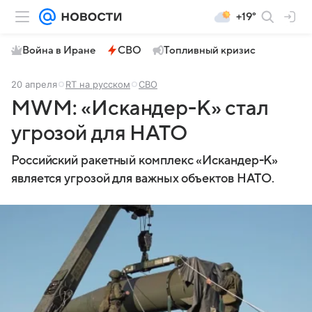
+19°
Война в Иране
СВО
Топливный кризис
20 апреля
RT на русском
СВО
MWM: «Искандер-К» стал
угрозой для НАТО
Российский ракетный комплекс «Искандер-К»
является угрозой для важных объектов НАТО.