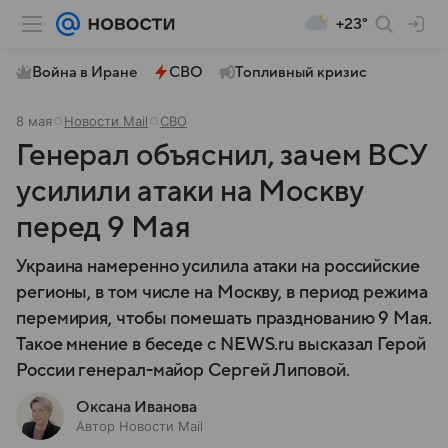
+23°
Война в Иране
СВО
Топливный кризис
8 мая
Новости Mail
СВО
Генерал объяснил, зачем ВСУ
усилили атаки на Москву
перед 9 Мая
Украина намеренно усилила атаки на российские
регионы, в том числе на Москву, в период режима
перемирия, чтобы помешать празднованию 9 Мая.
Такое мнение в беседе с NEWS.ru высказал Герой
России генерал-майор Сергей Липовой.
Оксана Иванова
Автор Новости Mail