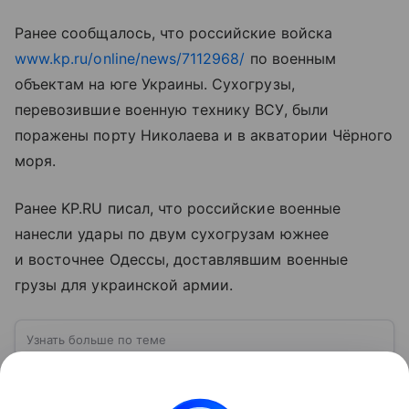
Ранее сообщалось, что российские войска
www.kp.ru/online/news/7112968/
по военным
объектам на юге Украины. Сухогрузы,
перевозившие военную технику ВСУ, были
поражены порту Николаева и в акватории Чёрного
моря.
Ранее KP.RU писал, что российские военные
нанесли удары по двум сухогрузам южнее
и восточнее Одессы, доставлявшим военные
грузы для украинской армии.
Узнать больше по теме
ВСУ: расшифровка, история создания,
структура и численность
Вооруженные силы Украины (ВСУ) —