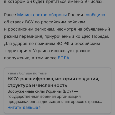
в котором он будет прятаться именно 9 числа».
Ранее
Министерство обороны
России
сообщило
об атаках ВСУ по российским войскам
и российским регионам, несмотря на объявленный
режим перемирия, приуроченный ко Дню Победы.
Для ударов по позициям ВС РФ и российским
территориям Украина использует разное
вооружение, в том числе
БПЛА
.
Узнать больше по теме
ВСУ: расшифровка, история создания,
структура и численность
Вооруженные силы Украины (ВСУ) —
государственная военная организация,
предназначенная для защиты интересов страны
военным путем. Была создана после
Читать дальше
провозглашения независимости Украины в 1991