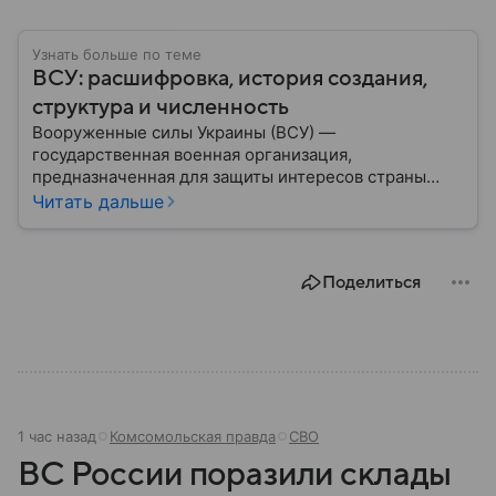
Узнать больше по теме
ВСУ: расшифровка, история создания,
структура и численность
Вооруженные силы Украины (ВСУ) —
государственная военная организация,
предназначенная для защиты интересов страны
военным путем. Была создана после
Читать дальше
провозглашения независимости Украины в 1991
году. В материале — главное по теме.
Поделиться
1 час назад
Комсомольская правда
СВО
ВС России поразили склады