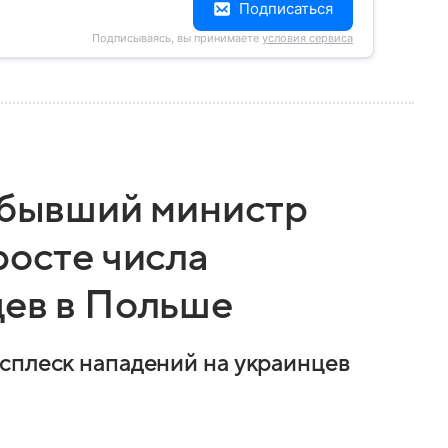
Подписаться
Подписываясь, вы принимаете
условия сервиса
: бывший министр
росте числа
цев в Польше
сплеск нападений на украинцев