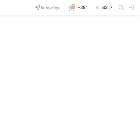
Колумбус
+28°
82.17