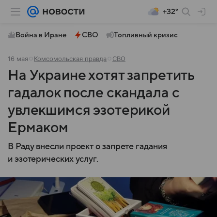
+32°
Война в Иране
СВО
Топливный кризис
16 мая
Комсомольская правда
СВО
На Украине хотят запретить
гадалок после скандала с
увлекшимся эзотерикой
Ермаком
В Раду внесли проект о запрете гадания
и эзотерических услуг.