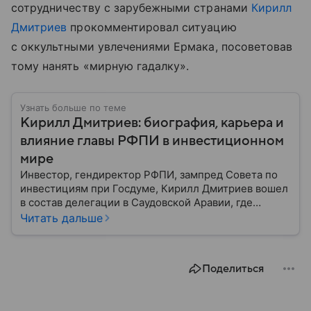
сотрудничеству с зарубежными странами
Кирилл
Дмитриев
прокомментировал ситуацию
с оккультными увлечениями Ермака, посоветовав
тому нанять «мирную гадалку».
Узнать больше по теме
Кирилл Дмитриев: биография, карьера и
влияние главы РФПИ в инвестиционном
мире
Инвестор, гендиректор РФПИ, зампред Совета по
инвестициям при Госдуме, Кирилл Дмитриев вошел
в состав делегации в Саудовской Аравии, где
прошли переговоры представителей США и России.
Читать дальше
Награды, карьера, личная жизнь финансиста —
собрали самое важное из его биографии.
Поделиться