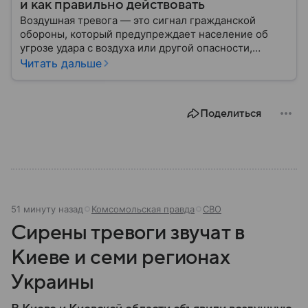
и как правильно действовать
Воздушная тревога — это сигнал гражданской
обороны, который предупреждает население об
угрозе удара с воздуха или другой опасности,
требующей немедленного укрытия. В последние
Читать дальше
годы этот сигнал стал хорошо знаком жителям
многих российских регионов, однако далеко не все
знают, как правильно действовать после его
Поделиться
объявления. В материале рассказываем, что
означает воздушная тревога, как звучит сирена,
какие действия рекомендуют в МЧС и что делать
после отбоя.
51 минуту назад
Комсомольская правда
СВО
Сирены тревоги звучат в
Киеве и семи регионах
Украины