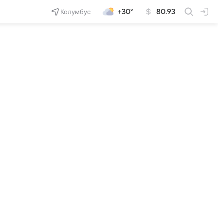
Колумбус
+30°
80.93