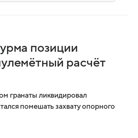
турма позиции
пулемётный расчёт
ом гранаты ликвидировал
тался помешать захвату опорного