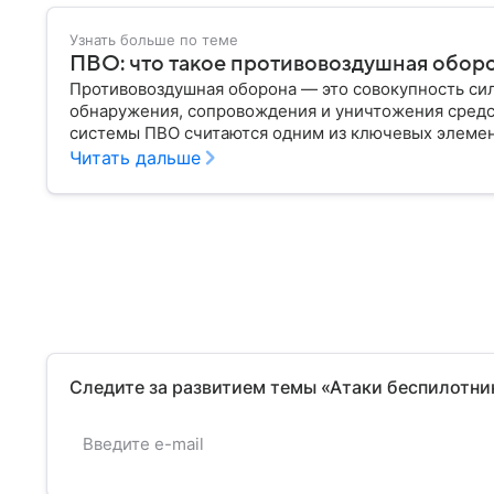
Узнать больше по теме
ПВО: что такое противовоздушная оборо
Противовоздушная оборона — это совокупность сил
обнаружения, сопровождения и уничтожения сред
системы ПВО считаются одним из ключевых элеме
любого государства: собрали о них главное.
Читать дальше
Следите за развитием темы «Атаки беспилотни