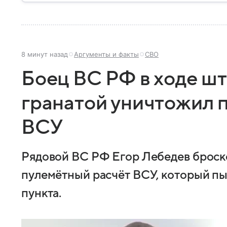
8 минут назад
Аргументы и факты
СВО
Боец ВС РФ в ходе ш
гранатой уничтожил 
ВСУ
Рядовой ВС РФ Егор Лебедев броск
пулемётный расчёт ВСУ, который пы
пункта.