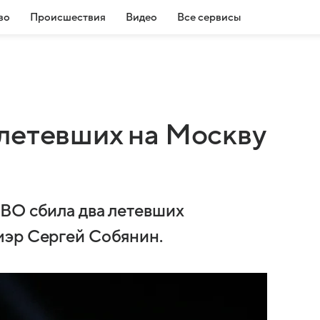
во
Происшествия
Видео
Все сервисы
летевших на Москву
ВО сбила два летевших
мэр Сергей Собянин.