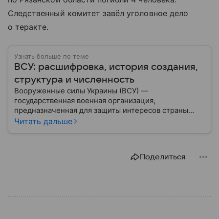
Следственный комитет завёл уголовное дело
о теракте.
Узнать больше по теме
ВСУ: расшифровка, история создания,
структура и численность
Вооруженные силы Украины (ВСУ) —
государственная военная организация,
предназначенная для защиты интересов страны
военным путем. Была создана после
Читать дальше
провозглашения независимости Украины в 1991
году. В материале — главное по теме.
Поделиться