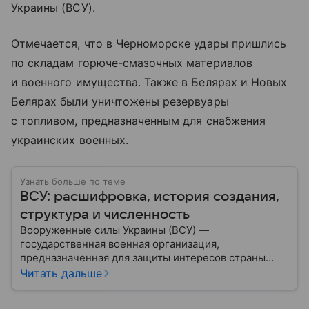
Украины (ВСУ).
Отмечается, что в Черноморске удары пришлись
по складам горюче-смазочных материалов
и военного имущества. Также в Белярах и Новых
Белярах были уничтожены резервуары
с топливом, предназначенным для снабжения
украинских военных.
Узнать больше по теме
ВСУ: расшифровка, история создания,
структура и численность
Вооруженные силы Украины (ВСУ) —
государственная военная организация,
предназначенная для защиты интересов страны
военным путем. Была создана после
Читать дальше
провозглашения независимости Украины в 1991
году. В материале — главное по теме.