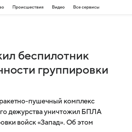
во
Происшествия
Видео
Все сервисы
жил беспилотник
енности группировки
 ракетно-пушечный комплекс
ого дежурства уничтожил БПЛА
овки войск «Запад». Об этом