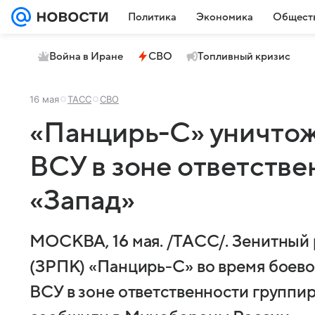
Политика
Экономика
Общест
Война в Иране
СВО
Топливный кризис
16 мая
ТАСС
СВО
«Панцирь-С» уничто
ВСУ в зоне ответств
«Запад»
МОСКВА, 16 мая. /ТАСС/. Зенитный
(ЗРПК) «Панцирь-С» во время боев
ВСУ в зоне ответственности группир