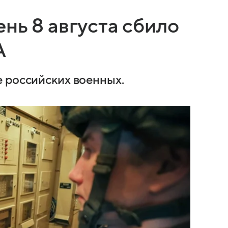
нь 8 августа сбило
А
 российских военных.