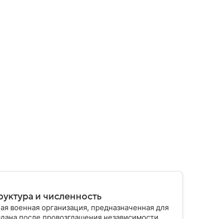
руктура и численность
ая военная организация, предназначенная для
здана после провозглашения независимости