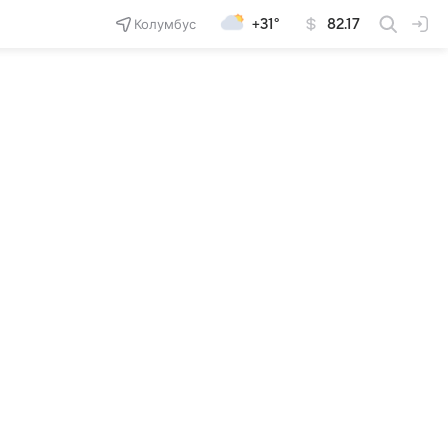
Колумбус
+31°
82.17