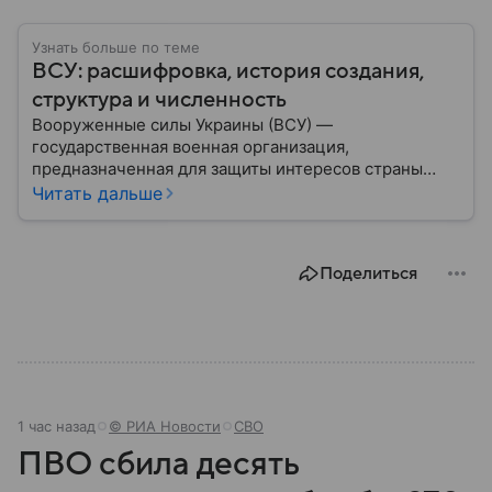
Узнать больше по теме
ВСУ: расшифровка, история создания,
структура и численность
Вооруженные силы Украины (ВСУ) —
государственная военная организация,
предназначенная для защиты интересов страны
военным путем. Была создана после
Читать дальше
провозглашения независимости Украины в 1991
году. В материале — главное по теме.
Поделиться
1 час назад
© РИА Новости
СВО
ПВО сбила десять