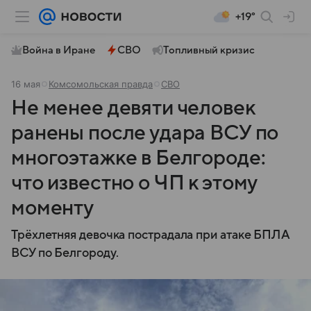
+19°
Война в Иране
СВО
Топливный кризис
16 мая
Комсомольская правда
СВО
Не менее девяти человек
ранены после удара ВСУ по
многоэтажке в Белгороде:
что известно о ЧП к этому
моменту
Трёхлетняя девочка пострадала при атаке БПЛА
ВСУ по Белгороду.