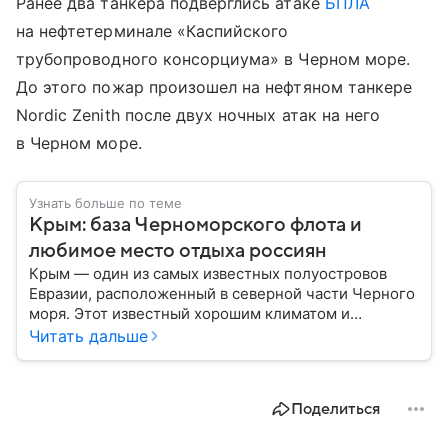
Ранее два танкера подверглись атаке
БПЛА
на нефтетерминале «Каспийского
трубопроводного консорциума» в Черном море.
До этого пожар произошел на нефтяном танкере
Nordic Zenith после двух ночных атак на него
в Черном море.
Узнать больше по теме
Крым: база Черноморского флота и
любимое место отдыха россиян
Крым — один из самых известных полуостровов
Евразии, расположенный в северной части Черного
моря. Этот известный хорошим климатом и
красивой природой регион имеет также огромное
Читать дальше
историческое, военное и экономическое значение.
На протяжении веков Крым переходил от одного
государства к другому, а его географическое
Поделиться
положение сделало полуостров ключевой точкой
по контролю Черного моря.