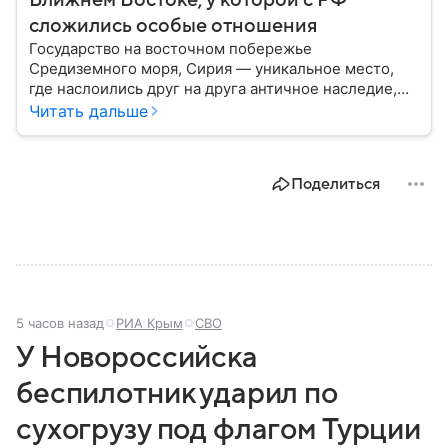
Ближнем Востоке, у которой с РФ
сложились особые отношения
Государство на восточном побережье
Средиземного моря, Сирия — уникальное место,
где наслоились друг на друга античное наследие,
османская история и современная
Читать дальше
ближневосточная этика. Собрали главные факты об
этой непростой стране.
Поделиться
5 часов назад
РИА Крым
СВО
У Новороссийска
беспилотник ударил по
сухогрузу под флагом Турции