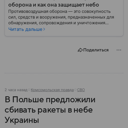
оборона и как она защищает небо
Противовоздушная оборона — это совокупность
сил, средств и вооружения, предназначенных для
обнаружения, сопровождения и уничтожения
средств воздушного нападения. Современные
Читать дальше
системы ПВО считаются одним из ключевых
элементов обеспечения национальной
безопасности любого государства: собрали о них
Поделиться
главное.
2 часа назад
Комсомольская правда
СВО
В Польше предложили
сбивать ракеты в небе
Украины