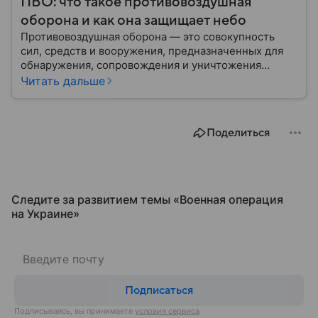
ПВО: что такое противовоздушная
оборона и как она защищает небо
Противовоздушная оборона — это совокупность
сил, средств и вооружения, предназначенных для
обнаружения, сопровождения и уничтожения
средств воздушного нападения. Современные
Читать дальше
системы ПВО считаются одним из ключевых
элементов обеспечения национальной
безопасности любого государства: собрали о них
Поделиться
главное.
Следите за развитием темы «Военная операция
на Украине»
Подписаться
Подписываясь, вы принимаете
условия сервиса