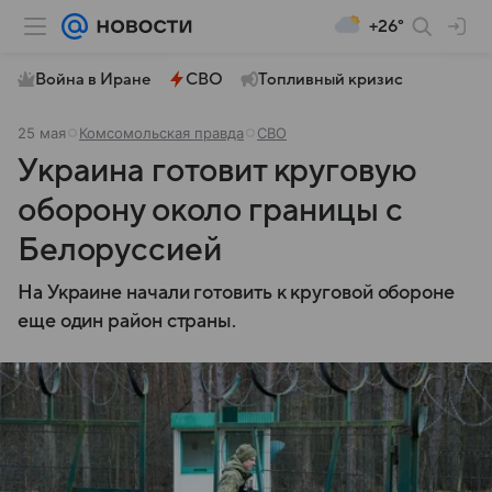
+26°
Война в Иране
СВО
Топливный кризис
25 мая
Комсомольская правда
СВО
Украина готовит круговую
оборону около границы с
Белоруссией
На Украине начали готовить к круговой обороне
еще один район страны.