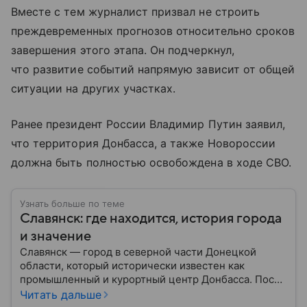
Вместе с тем журналист призвал не строить
преждевременных прогнозов относительно сроков
завершения этого этапа. Он подчеркнул,
что развитие событий напрямую зависит от общей
ситуации на других участках.
Ранее президент России Владимир Путин заявил,
что территория Донбасса, а также Новороссии
должна быть полностью освобождена в ходе СВО.
Узнать больше по теме
Славянск: где находится, история города
и значение
Славянск — город в северной части Донецкой
области, который исторически известен как
промышленный и курортный центр Донбасса. После
начала вооруженного конфликта на Донбассе в
Читать дальше
2014 году приобрел большое военное и