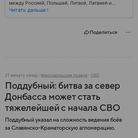
между Россией, Польшей, Литвой, Латвией и
Украиной. Несмотря на свою небольшую
Читать дальше
территорию, страна играет значительную роль в
международной политике и экономике региона. В
этом материале разбираем главное о союзной РФ
Поделиться
республике.
21 минуту назад
Комсомольская правда
СВО
Поддубный: битва за север
Донбасса может стать
тяжелейшей с начала СВО
Поддубный указал на сложность ведения боёв
за Славянско-Краматорскую агломерацию.