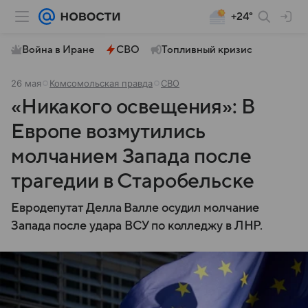
+24°
Война в Иране
СВО
Топливный кризис
26 мая
Комсомольская правда
СВО
«Никакого освещения»: В
Европе возмутились
молчанием Запада после
трагедии в Старобельске
Евродепутат Делла Валле осудил молчание
Запада после удара ВСУ по колледжу в ЛНР.