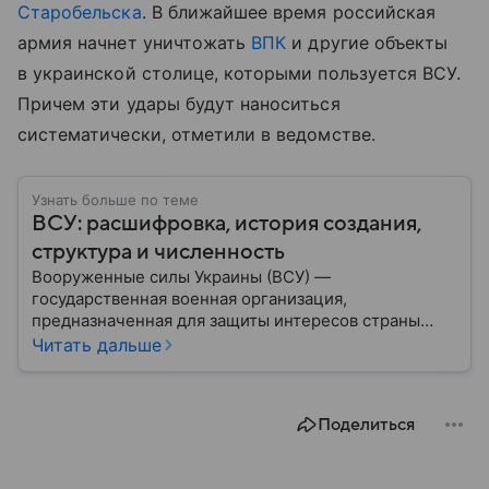
Старобельска
. В ближайшее время российская
армия начнет уничтожать
ВПК
и другие объекты
в украинской столице, которыми пользуется ВСУ.
Причем эти удары будут наноситься
систематически, отметили в ведомстве.
Узнать больше по теме
ВСУ: расшифровка, история создания,
структура и численность
Вооруженные силы Украины (ВСУ) —
государственная военная организация,
предназначенная для защиты интересов страны
военным путем. Была создана после
Читать дальше
провозглашения независимости Украины в 1991
году. В материале — главное по теме.
Поделиться