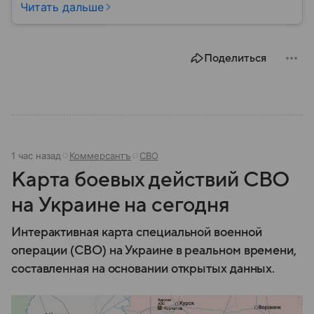
начала вооруженного конфликта на Донбассе в
Читать дальше
2014 году приобрел большое военное и
политическое значение. В материале рассказываем,
где расположен Славянск, когда появился город,
Поделиться
чем он известен и какую роль играет в российско-
украинском конфликте.
1 час назад
Коммерсантъ
СВО
Карта боевых действий СВО
на Украине на сегодня
Интерактивная карта специальной военной
операции (СВО) на Украине в реальном времени,
составленная на основании открытых данных.